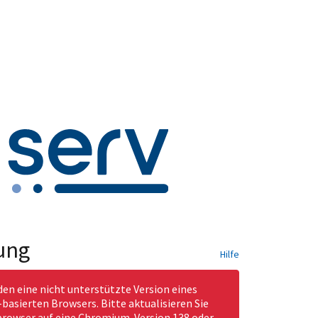
ung
Hilfe
den eine nicht unterstützte Version eines
asierten Browsers. Bitte aktualisieren Sie
rowser auf eine Chromium-Version 138 oder